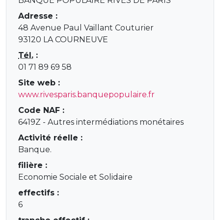
BANQUE POPULAIRE RIVES DE PARIS
Adresse :
48 Avenue Paul Vaillant Couturier
93120 LA COURNEUVE
Tél.
:
01 71 89 69 58
Site web :
www.rivesparis.banquepopulaire.fr
Code NAF :
6419Z - Autres intermédiations monétaires
Activité réelle :
Banque.
filière :
Economie Sociale et Solidaire
effectifs :
6