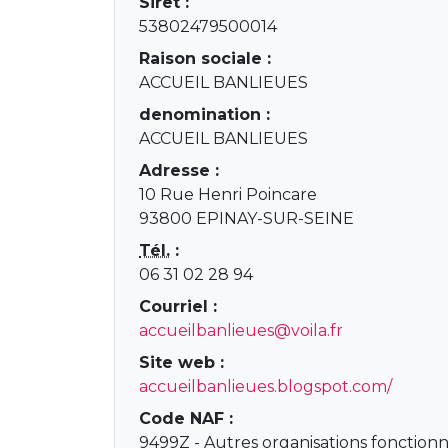
Siret :
53802479500014
Raison sociale :
ACCUEIL BANLIEUES
denomination :
ACCUEIL BANLIEUES
Adresse :
10 Rue Henri Poincare
93800 EPINAY-SUR-SEINE
Tél.
:
06 31 02 28 94
Courriel :
accueilbanlieues@voila.fr
Site web :
accueilbanlieues.blogspot.com/
Code NAF :
9499Z - Autres organisations fonction